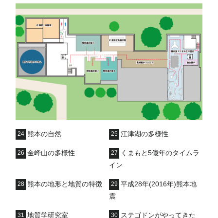
熊本の自然
江津湖の多様性
24
25
金峰山の多様性
くまもと5億年のタイムラ
26
27
イン
熊本の地形と地質の特徴
平成28年(2016年)熊本地
28
29
震
地質学研究室
ステゴドンがやってきた
31
30