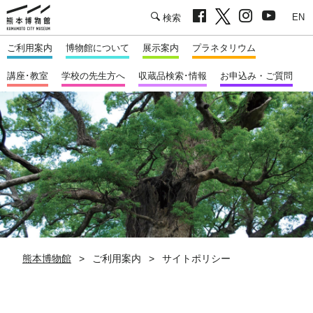
facebook
twitter
Instagram
youtu
熊本市立熊本博物館
English
ご利用案内
博物館について
展示案内
プラネタリウム
講座･教室
学校の先生方へ
収蔵品検索･情報
お申込み・ご質問
熊本博物館
ご利用案内
サイトポリシー