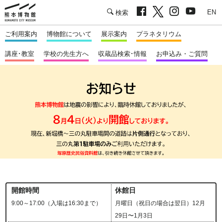
facebook
twitter
Instagram
youtu
熊本市立熊本博物館
English
ご利用案内
博物館について
展示案内
プラネタリウム
講座･教室
学校の先生方へ
収蔵品検索･情報
お申込み・ご質問
開館時間
休館日
9:00～17:00（入場は16:30まで）
月曜日（祝日の場合は翌日）12月
29日〜1月3日