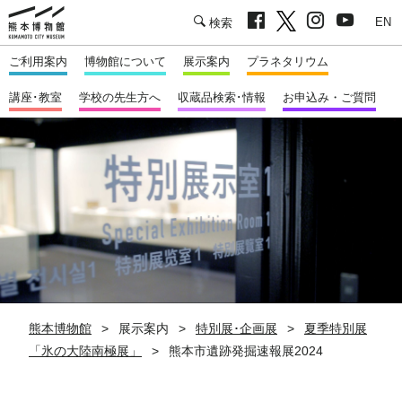
facebook
twitter
Instagram
youtu
熊本市立熊本博物館
English
ご利用案内
博物館について
展示案内
プラネタリウム
講座･教室
学校の先生方へ
収蔵品検索･情報
お申込み・ご質問
熊本博物館
展示案内
特別展･企画展
夏季特別展
「氷の大陸南極展」
熊本市遺跡発掘速報展2024