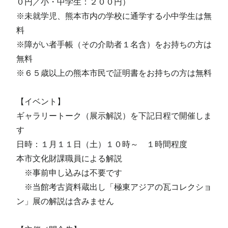
０円／小・中学生：２００円）
※未就学児、熊本市内の学校に通学する小中学生は無
料
※障がい者手帳（その介助者１名含）をお持ちの方は
無料
※６５歳以上の熊本市民で証明書をお持ちの方は無料
【イベント】
ギャラリートーク（展示解説）を下記日程で開催しま
す
日時：１月１１日（土）１０時～ １時間程度
本市文化財課職員による解説
※事前申し込みは不要です
※当館考古資料蔵出し「極東アジアの瓦コレクショ
ン」展の解説は含みません