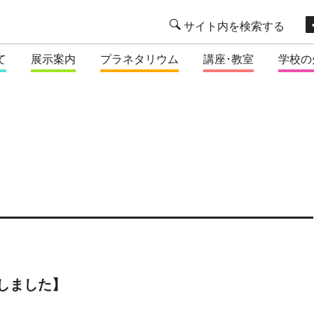
て
展示案内
プラネタリウム
講座･教室
学校の
了しました】