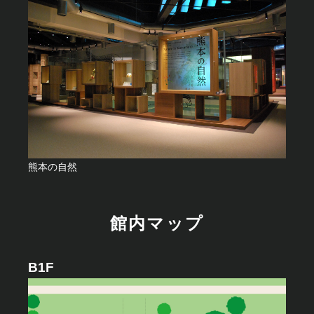
2F
熊本の自然
館内マップ
B1F