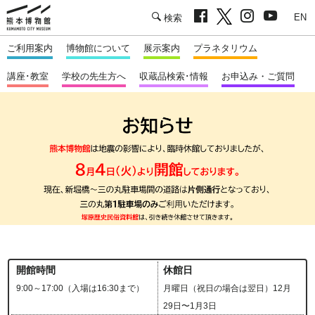
facebook
twitter
Instagram
youtu
熊本市立熊本博物館
English
ご利用案内
博物館について
展示案内
プラネタリウム
講座･教室
学校の先生方へ
収蔵品検索･情報
お申込み・ご質問
開館時間
休館日
9:00～17:00（入場は16:30まで）
月曜日（祝日の場合は翌日）12月
29日〜1月3日